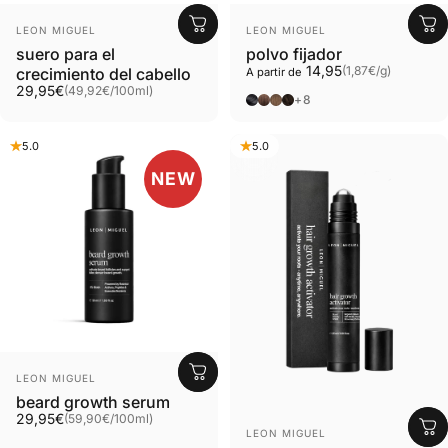
Proveedor:
Proveedor:
LEON MIGUEL
LEON MIGUEL
suero para el
polvo fijador
Precio base
14,95
(1,87€
/
g)
crecimiento del cabello
A partir de
por
Precio base
29,95€
(49,92€
/
100ml)
por
Negro
Marrón
Marrón claro
Marrón oscuro
+8
5.0
5.0
NEW
Proveedor:
LEON MIGUEL
beard growth serum
Grundpreis
29,95€
(59,90€
/
100ml)
pro
Proveedor:
LEON MIGUEL