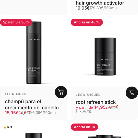
hair growth activator
Grundpreis
19,95€
(79,80€
/
100ml)
pro
Sparen Sie 36%
Ahorra un 48%.
5.0
4.8
Proveedor:
Proveedor:
LEON MIGUEL
LEON MIGUEL
champú para el
root refresh stick
Precio de venta al público
Precio normal
Precio base
crecimiento del cabello
14,95
29,00€
A partir de
(1,76€
/
g)
Verkaufspreis
Normaler Preis
Grundpreis
15,95€
por
24,95€
(6,38€
/
100ml)
pro
Ahorra un 14
4.9
5.0