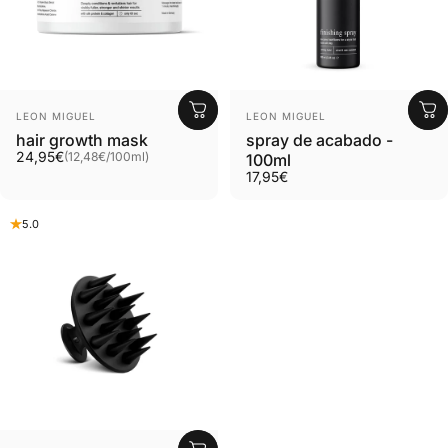
Proveedor:
Proveedor:
LEON MIGUEL
LEON MIGUEL
hair growth mask
spray de acabado -
Grundpreis
24,95€
(12,48€
/
100ml)
100ml
pro
17,95€
5.0