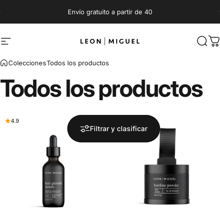
Directamente al contenido
Pausar presentación
Envío gratuito a partir de 40
Navegación por la página
LEON MIGUEL
Busc
C
Colecciones
Todos los productos
Todos
los
productos
4.9
4.8
Filtrar y clasificar