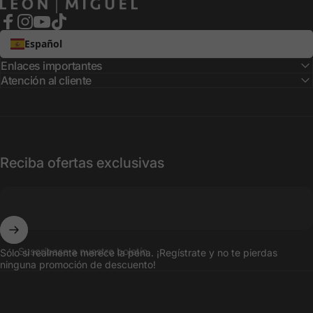
Facebook
Instagram
YouTube
TikTok
Español
Enlaces importantes
Atención al cliente
Reciba ofertas exclusivas
Suscríbase a nuestro boletín
Sólo si realmente merece la pena. ¡Regístrate y no te pierdas
ninguna promoción de descuento!