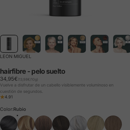
LEON MIGUEL
hairfibre
-
pelo
suelto
Precio base
34,95€
(13,98€
/
10g)
por
Vuelve a disfrutar de un cabello visiblemente voluminoso en
cuestión de segundos.
4.91
Color
Color:
Rubio