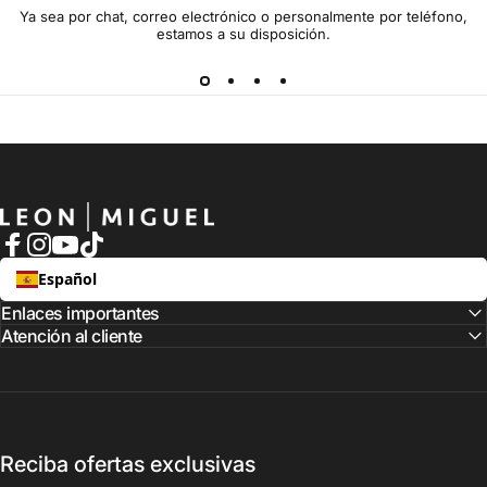
Ya sea por chat, correo electrónico o personalmente por teléfono,
estamos a su disposición.
LEON MIGUEL
Facebook
Instagram
YouTube
TikTok
Español
Enlaces importantes
Atención al cliente
Reciba ofertas exclusivas