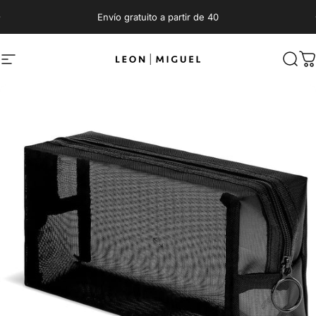
Directamente al contenido
Pausar presentación
Envío gratuito a partir de 40
Navegación por la página
LEON MIGUEL
Busc
C