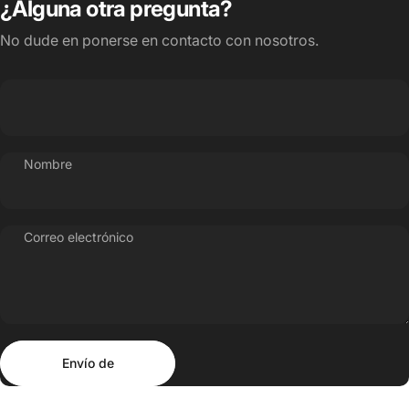
¿Alguna otra pregunta?
No dude en ponerse en contacto con nosotros.
Nombre
Correo electrónico
Envío de
Mensaje
Envío de