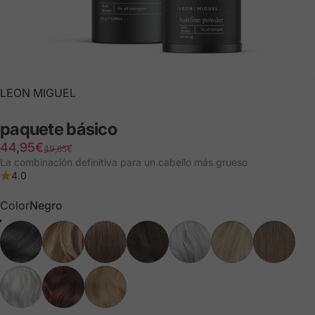
LEON MIGUEL
paquete
básico
Precio de venta al público
Precio normal
44,95€
49,85€
La combinación definitiva para un cabello más grueso
4.0
Color
Color
Negro