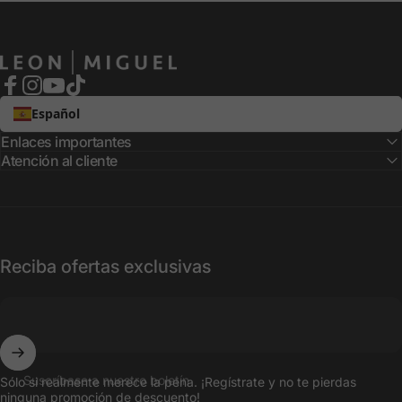
LEON MIGUEL
Facebook
Instagram
YouTube
TikTok
Español
Enlaces importantes
Atención al cliente
Reciba ofertas exclusivas
Suscríbase a nuestro boletín
Sólo si realmente merece la pena. ¡Regístrate y no te pierdas
ninguna promoción de descuento!