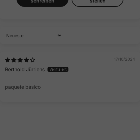
schreiben
stellen
Sort by
17/10/2024
Berthold Jürriens
paquete básico