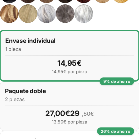
Cantidad
Envase individual
1 pieza
14,95€
14,95€ por pieza
9% de ahorro
Paquete doble
2 piezas
27,00€29
,80€
13,50€ por pieza
26% de ahorro
Paquete triple