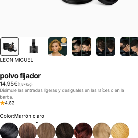
LEON MIGUEL
polvo
fijador
Precio base
14,95€
(1,87€
/
g)
por
Disimule las entradas ligeras y desiguales en las raíces o en la
barba.
4.82
Color
Color:
Marrón claro