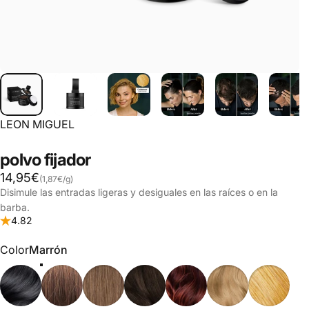
LEON MIGUEL
polvo
fijador
Precio base
14,95€
(1,87€
/
g)
por
Disimule las entradas ligeras y desiguales en las raíces o en la
barba.
4.82
Color
Color
Marrón