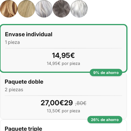
Cantidad
Envase individual
1 pieza
14,95€
14,95€ por pieza
9% de ahorro
Paquete doble
2 piezas
27,00€29
,80€
13,50€ por pieza
26% de ahorro
Paquete triple