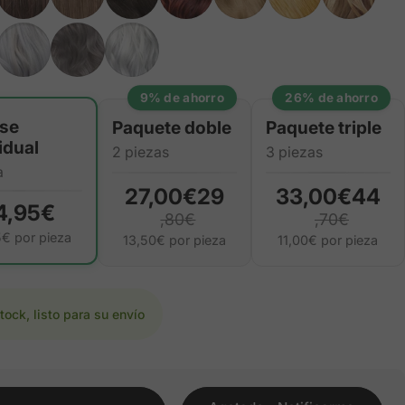
9% de ahorro
26% de ahorro
d
se
Paquete doble
Paquete triple
idual
2 piezas
3 piezas
a
27,00€29
33,00€44
4,95€
,80€
,70€
5€ por pieza
13,50€ por pieza
11,00€ por pieza
tock, listo para su envío