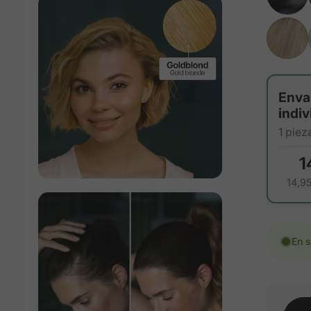
Cantida
Enva
indiv
1 piez
1
14,9
En s