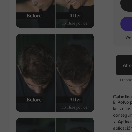
Wei
Aho
El códi
Cabello 
El
Polvo p
las zonas 
conseguir
✔
Aplicac
aplicación