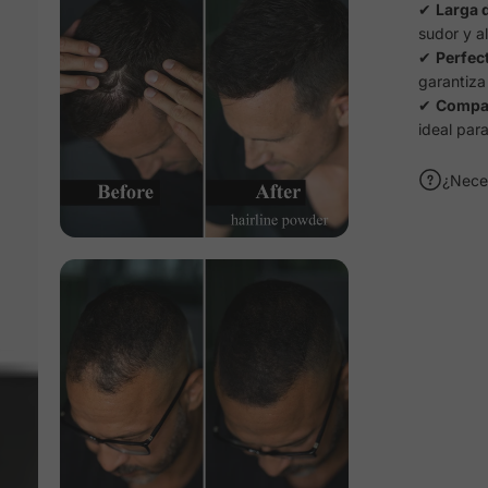
✔
Larga d
sudor y a
✔
Perfec
garantiza
✔
Compa
ideal para
¿Nece