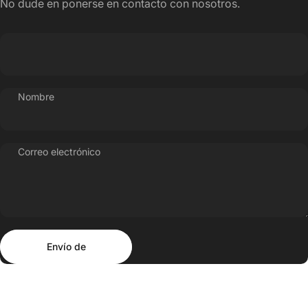
No dude en ponerse en contacto con nosotros.
Nombre
Correo electrónico
Envío de
Mensaje
Envío de