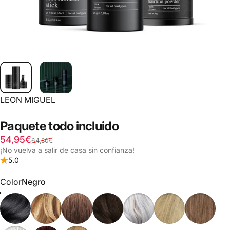
LEON MIGUEL
Paquete
todo
incluido
Precio de venta al público
Precio normal
54,95€
64,80€
¡No vuelva a salir de casa sin confianza!
5.0
Color
Color
Negro