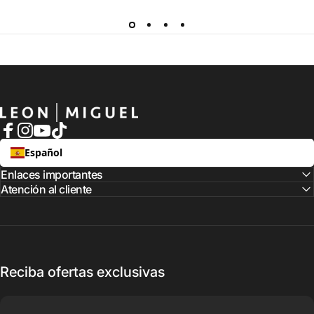
LEON MIGUEL
Facebook
Instagram
YouTube
TikTok
Español
Enlaces importantes
Atención al cliente
Reciba ofertas exclusivas